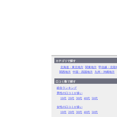
カテゴリで探す
北海道・東北地方
関東地方
甲信越・北陸
関西地方
中国・四国地方
九州・沖縄地方
口コミ数で探す
総合ランキング
男性の口コミが多い
10代
20代
30代
40代
50代
女性の口コミが多い
10代
20代
30代
40代
50代