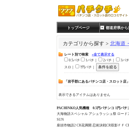
トップページ
都道府県から
カテゴリから探す >
北海道
レート別で検索
»全て表示する
0.5パチ
1パチ｜
2パチ｜
3パ
スロ｜
?円パチ｜
「岩手郡にあるパチンコ店・スロット店
表示できるアイテムはありません
PACHINKO人気機種 0.5円パチンコ 1円パ
大海物語スペシャル アシュラッシュ祭 ロードス
SUN
座頭市物語2 CR花満開 忍術決戦CR双影ＦＦ 