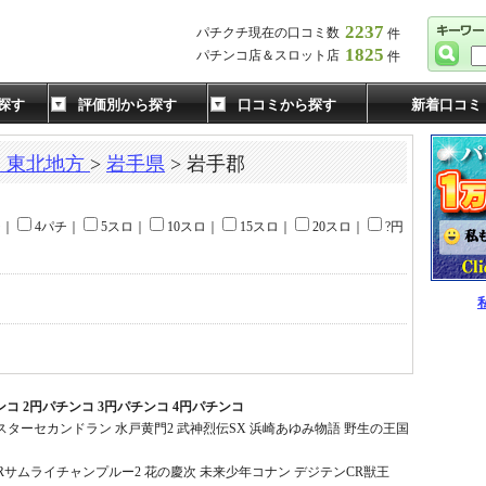
2237
パチクチ現在の口コミ数
件
1825
パチンコ店＆スロット店
件
探す
評価別から探す
口コミから探す
新着口コミ
・東北地方
>
岩手県
> 岩手郡
チ｜
4パチ｜
5スロ｜
10スロ｜
15スロ｜
20スロ｜
?円
」
チンコ 2円パチンコ 3円パチンコ 4円パチンコ
ターセカンドラン 水戸黄門2 武神烈伝SX 浜崎あゆみ物語 野生の王国
CRサムライチャンプルー2 花の慶次 未来少年コナン デジテンCR獣王