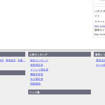
パチク
イト
スマート
http://s
携帯サイ
http://m
人気ランキング
運営に
地方
東海地方
近畿・
総合ランキング
運営会
接客満足度
ホール
イベント満足度
機種充実度
出玉満足度
閲覧数順
リンク集