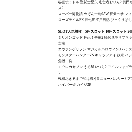
秘宝伝ミドル 聖闘士星矢 逃亡者おりん2 黄門ち
ス2
スーパー海物語 めぞん一刻9AW 蒼天の拳 フィー
ローズテイルEX 長七郎江戸日記 びっくりぱち
SLOT人気機種 5円スロット 10円スロット 2
ミリオンゴッド 押忍！番長2 続お見事サブちゃ
吉宗
エヴァンゲリヲン マジカルハロウィン3 パチス
モンスターハンターZS キャッツアイ 政宗 バジ
危機一発
エウレカセブン うる星やつら2 アイムジャグラ
ン
残機尽きるまで私は戦うS ニューパルサー3 
ハイパー娘 カイジ2R