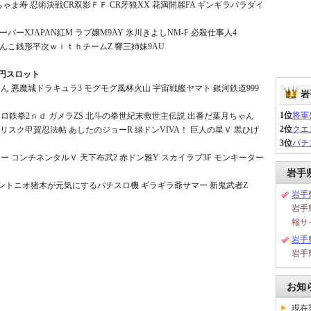
ゃま寿 忍術決戦CR双影ＦＦ CR牙狼XX 花満開麗FA ギンギラパラダイ
バーXJAPAN紅M ラブ嬢M9AY 氷川きよしNM-F 必殺仕事人4
んこ銭形平次ｗｉｔｈチームZ 響三姉妹9AU
0円スロット
ん 悪魔城ドラキュラ3 モグモグ風林火山 宇宙戦艦ヤマト 銀河鉄道999
岩
1位
将軍
ロ鉄拳2ｎｄ ガメラZS 北斗の拳世紀末救世主伝説 出番だ葉月ちゃん
2位
クエ
リスク甲賀忍法帖 あしたのジョーR 緑ドンVIVA！ 巨人の星Ｖ 黒ひげ
3位
パチ
ー コンチネンタルＶ 天下布武2 赤ドン雅Y スカイラブ3F モンキーター
岩手
アントニオ猪木が元気にするパチスロ機 ギラギラ爺サマー 新鬼武者Z
岩手
岩手
報サ
岩手
岩手
お知
現在