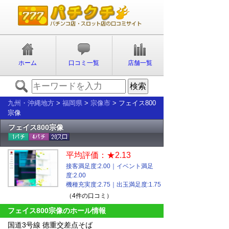
ホーム
口コミ一覧
店舗一覧
九州・沖縄地方
>
福岡県
>
宗像市
> フェイス800
宗像
フェイス800宗像
平均評価：★2.13
接客満足度:2.00｜イベント満足
度:2.00
機種充実度:2.75｜出玉満足度:1.75
（4件の口コミ）
フェイス800宗像のホール情報
国道3号線 徳重交差点そば