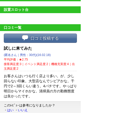
設置スロット台
口コミ一覧
口コミ投稿する
試しに来てみた
(匿名さん｜男性：30代)(16.02.18)
平均評価：★2.75
接客満足度:3｜イベント満足度:2｜機種充実度:4｜出
玉満足度:2
お客さんはいつも行く店より多い。が、少し
回らない印象。大型店なんでシビアかな。千
円で2～3回くらい違う。4パチです。やっぱり
明日からマイホかな。清掃員の方の勤務態度
は良かったです。
このﾚﾋﾞｭｰは参考になりましたか？
・
はい
・
いいえ