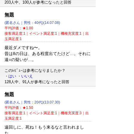
203人中、100人が参考になったと回答
無題
(匿名さん｜男性：40代)(14.07.08)
平均評価：★1.00
接客満足度:1｜イベント満足度:1｜機種充実度:1｜出
玉満足度:1
最近ダメですね〜。
昔は8の日は、ある程度出てたけど…。それに
遠○の疑いが…。
このﾚﾋﾞｭｰは参考になりましたか？
・
はい
・
いいえ
128人中、91人が参考になったと回答
無題
(匿名さん｜男性：20代)(13.07.30)
平均評価：★1.50
接客満足度:1｜イベント満足度:1｜機種充実度:3｜出
玉満足度:1
遠回しに、死ね！もう来るなと言われまし
た。