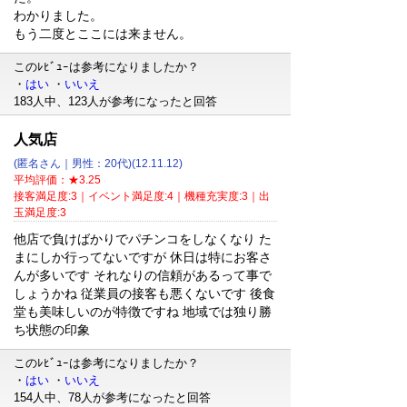
わかりました。
もう二度とここには来ません。
このﾚﾋﾞｭｰは参考になりましたか？
・
はい
・
いいえ
183人中、123人が参考になったと回答
人気店
(匿名さん｜男性：20代)(12.11.12)
平均評価：★3.25
接客満足度:3｜イベント満足度:4｜機種充実度:3｜出
玉満足度:3
他店で負けばかりでパチンコをしなくなり た
まにしか行ってないですが 休日は特にお客さ
んが多いです それなりの信頼があるって事で
しょうかね 従業員の接客も悪くないです 後食
堂も美味しいのが特徴ですね 地域では独り勝
ち状態の印象
このﾚﾋﾞｭｰは参考になりましたか？
・
はい
・
いいえ
154人中、78人が参考になったと回答